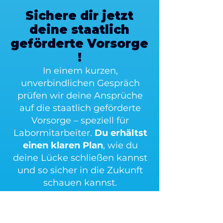
Sichere dir jetzt
deine staatlich
geförderte Vorsorge
!
In einem kurzen,
unverbindlichen Gespräch
prüfen wir deine Ansprüche
auf die staatlich geförderte
Vorsorge – speziell für
Labormitarbeiter.
Du erhältst
einen klaren Plan
, wie du
deine Lücke schließen kannst
und so sicher in die Zukunft
schauen kannst.