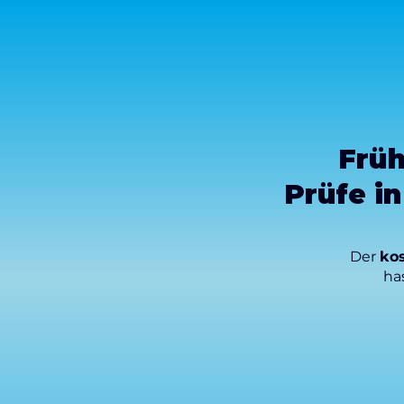
Früh
Prüfe i
Der
kos
ha