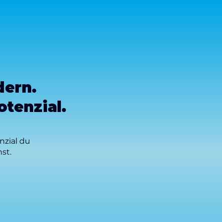
dern.
tenzial.
nzial du
st.