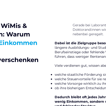
 WiMis &
Gerade bei Laborant
Doktorand:innen wir
en: Warum
nebenbei geregelt.
 Einkommen
Dabei ist die Zielgruppe bes
längere Ausbildungs- und Studi
Berufseinstiege oder fehlend
führen, dass weniger Rentena
 verschenken
Viele verdienen gut, wissen ab
welche staatliche Förderung s
welche Steuervorteile für sie r
welche Vorsorge wirklich zu ihr
ob ihre bisherigen Entscheid
Dadurch bleibt oft jedes Jah
wenig Einkommen, sondern 